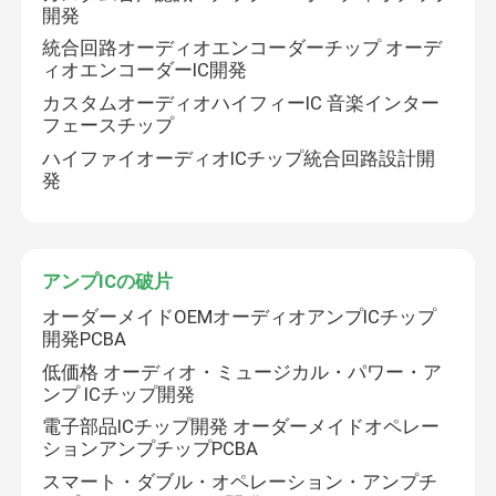
開発
統合回路オーディオエンコーダーチップ オーデ
工場旅行
ィオエンコーダーIC開発
カスタムオーディオハイフィーIC 音楽インター
フェースチップ
品質管理
ハイファイオーディオICチップ統合回路設計開
発
私達に連絡しなさい
カスタム集積回路
アンプICの破片
オーダーメイドOEMオーディオアンプICチップ
開発PCBA
ICのチップ デザイン
低価格 オーディオ・ミュージカル・パワー・ア
ンプ ICチップ開発
集積回路開発
電子部品ICチップ開発 オーダーメイドオペレー
ションアンプチップPCBA
スマート・ダブル・オペレーション・アンプチ
プリント基板 アセンブリ