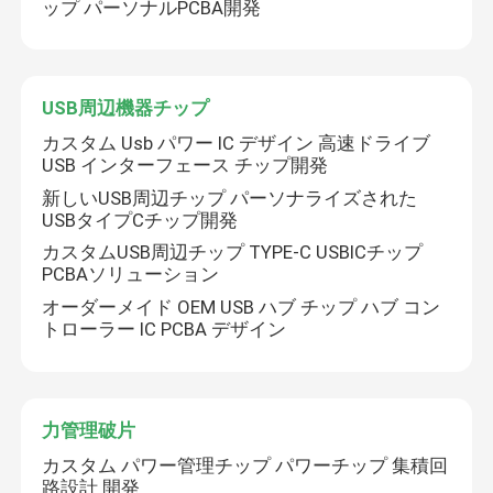
ップ パーソナルPCBA開発
プリント基板基板
USB周辺機器チップ
PCBアセンブリ
カスタム Usb パワー IC デザイン 高速ドライブ
USB インターフェース チップ開発
HDMIビデオチップ
新しいUSB周辺チップ パーソナライズされた
USBタイプCチップ開発
カスタムUSB周辺チップ TYPE-C USBICチップ
オーディオICチップ
PCBAソリューション
オーダーメイド OEM USB ハブ チップ ハブ コン
トローラー IC PCBA デザイン
アンプICの破片
USB周辺機器チップ
力管理破片
カスタム パワー管理チップ パワーチップ 集積回
力管理破片
路設計 開発